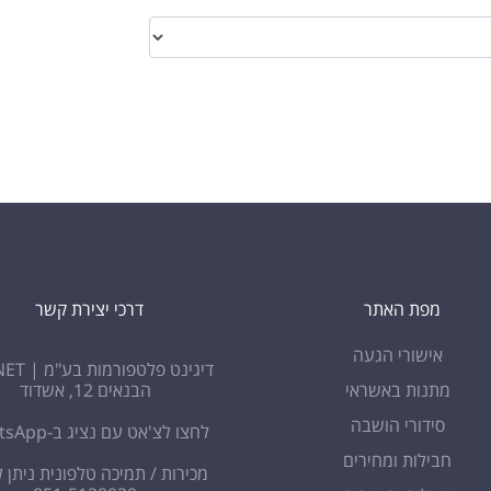
מפת האתר
דרכי יצירת קשר
אישורי הגעה
דיגינט פלטפורמות בע"מ | DIGINET
מתנות באשראי
הבנאים 12, אשדוד
סידורי הושבה
לחצו לצ'אט עם נציג ב-WhatsApp
חבילות ומחירים
מכירות / תמיכה טלפונית ניתן ל