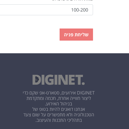
DIGINET אירועים, סטארט-אפ שקם כדי
ליצור חווייה אחרת, חכמה ומתקדמת
בניהול האירוע.
אנחנו דואגים להיות בטופ של
הטכנולוגיה ולא מתפשרים על שום צעד
בתהליכי התכנות והעיצוב.