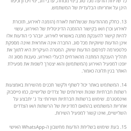
כל שליחת הודעה מכל סוג בימי מנוחה, ערבי חג, ימי זיכרון וכיפור
הינן על אחריותו הבלעדית של המשתמש.
13. כחלק מההודעות שנשלחות לאורח (הזמנה לאירוע, תזכורת
לאירוע וכו') ו/או בקישור ההזמנה הדיגיטלית של האירוע, עשוי
להיות קישור להענקת מתנה באשראי לאירוע. יובהר כי הודעות אלו
אינן הודעות שיווקיות מכל סוג. החברה אינה אחראית ואינה מספקת
פלטפורמה לפרסום הודעות שיווק. המטרה העיקרית היא לתווך את
תהליך הענקת המתנה מהאורחים לבעלי האירוע. טענות מסוג זה
יופנו למפעיל האירוע (המשתמש) והוא יצטרך לשפות את מפעילת
האתר בגין תלונה כאמור.
14. המשתמש באתר יכול לשתף ולקשר תכנים מהשירות באמצעות
רשתות חברתיות שונות ושירותים של צדדים שלישיים, כמו פייסבוק
ואינסטגרם. שימוש ברשתות חברתיות ושירותי צד ג' יתבצע על
אחריות המשתמש בהתאם למדיניות של הרשתות ו/או הצדדים
השלישיים, ואינו קשור למפעיל השירות.
15. בעת שימוש בשליחת הודעות מחשבון ה-WhatsApp האישי