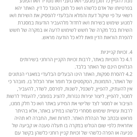
מנת להפיץ כל תוכן פוגעני ו/או גזעני ו/או מטריד ו/או הפוגע
בפרטיותו של אדם כלשהו ו/או כל תוכן הנוגד כל דין. האתר יהא
רשאי על פי שיקול דעת והמלא והבלעדי להפסיק את השירות ו/או
למנוע שימוש בשירות ו/או לחדול מלהעביר הודעות במסגרת
השירות בכל מקרה של חשש לשימוש לרעה או במקרה של חשש
להפרת הוראות הדין וזאת ללא כל הודעה מראש.
4. זכויות קנייניות
4.1 כל הזכויות באתר, לרבות זכויות הקניין הרוחני בשירותים
הנלווים הינם של האתר בלבד.
4.2 להסרת ספקות, האתר הינו הבעלים הבלעדי במאגרי הנתונים
של האתר, התמונות, הטקסטים וכל חומר אחר הכלול בו. מובהר כי
אין להעתיק, להפיץ, לשכפל, לשנות, לפרסם, לשדר, להעביר,
למכור, להפיץ, ליצור יצירות נגזרות, להציג בפומבי, להעמיד לרשות
הציבור או למסור לצד שלישי את המידע באתר ו/או כל חלק ממנו,
לרבות עשיית שימוש מסחרי כלשהו במידע באתר, אלא בהיתר
מראש ובכתב של הנהלת האתר. למרות זאת, החברה לא תהיה
אחראית כלפי שום הגולש במקרה בו תעלה טענה או קביעה של
פגיעה או הפרה כלשהי של זכויות קניין רוחני כלשהן בקשר עם