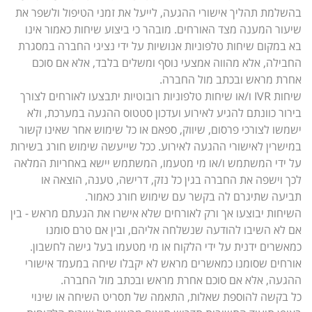
בהשלמת תהליך אישורי ההגעה, לייעל את זמני הטיפול ולשפר את
שיעור המענה מצד האורחים. מובהר כי ביצוע שיחות כאמור אינו
בא במקום שיחות טלפוניות אנושיות על ידי נציגי החברה במסגרת
החבילה, אלא מהווה אמצעי נוסף ומשלים בלבד, אלא אם סוכם
אחרת מראש ובכתב מול החברה.
שיחות IVR ו/או שיחות טלפוניות רובוטיות יתבצעו לאורחים לצורך
בירור כוונתם להגיע לאירוע ועדכון סטטוס ההגעה במערכת, ולא
ישמשו לצורכי פרסום, שיווק, ספאם או כל שימוש אחר שאינו קשור
במישרין לאישורי ההגעה לאירוע. ככל שייעשה שימוש חורג בשירות
על ידי המשתמש ו/או מי מטעמו, המשתמש יישא באחריות המלאה
לכך וישפה את החברה בגין כל נזק, דרישה, טענה, הוצאה או
תביעה שתיגרם לה בקשר עם שימוש חורג כאמור.
השיחות יבוצעו אך ורק לאורחים שלא אישרו את הגעתם מראש - בין
אם לא השיבו להודעה שנשלחה אליהם, ובין אם טרם סומנו
כמאשרים ידנית על ידי הלקוח או מי מטעמו בעל גישה לחשבון.
אורחים שסומנו כמאשרים מראש לא יקבלו שיחה במעמד אישורי
ההגעה, אלא אם סוכם אחרת מראש ובכתב מול החברה.
כל בקשה להוספת שאלות, התאמה של תסריט השיחה או שינוי