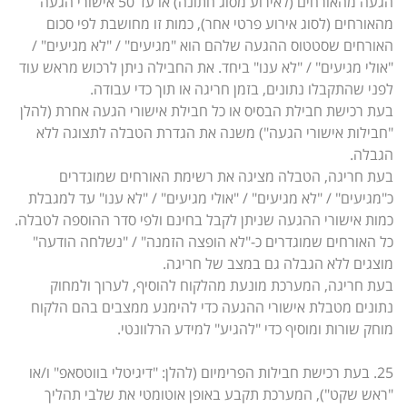
הגעה מהאורחים (לאירוע מסוג חתונה) או עד 50 אישורי הגעה
מהאורחים (לסוג אירוע פרטי אחר), כמות זו מחושבת לפי סכום
האורחים שסטטוס ההגעה שלהם הוא "מגיעים" / "לא מגיעים" /
"אולי מגיעים" / "לא ענו" ביחד. את החבילה ניתן לרכוש מראש עוד
לפני שהתקבלו נתונים, בזמן חריגה או תוך כדי עבודה.
בעת רכישת חבילת הבסיס או כל חבילת אישורי הגעה אחרת (להלן
"חבילות אישורי הגעה") משנה את הגדרת הטבלה לתצוגה ללא
הגבלה.
בעת חריגה, הטבלה מציגה את רשימת האורחים שמוגדרים
כ"מגיעים" / "לא מגיעים" / "אולי מגיעים" / "לא ענו" עד למגבלת
כמות אישורי ההגעה שניתן לקבל בחינם ולפי סדר ההוספה לטבלה.
כל האורחים שמוגדרים כ-"לא הופצה הזמנה" / "נשלחה הודעה"
מוצגים ללא הגבלה גם במצב של חריגה.
בעת חריגה, המערכת מונעת מהלקוח להוסיף, לערוך ולמחוק
נתונים מטבלת אישורי ההגעה כדי להימנע ממצבים בהם הלקוח
מוחק שורות ומוסיף כדי "להגיע" למידע הרלוונטי.
25. בעת רכישת חבילות הפרימיום (להלן: "דיגיטלי בווטסאפ" ו/או
"ראש שקט"), המערכת תקבע באופן אוטומטי את שלבי תהליך