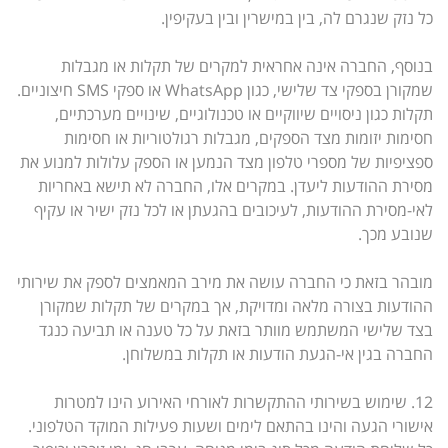
כל נזק שנגרם לה, בין במישרין ובין בעקיפין.
בנוסף, החברה אינה אחראית למקרים של תקלות או מגבלות
שמקורן בספקי צד שלישי, כגון WhatsApp או ספקי SMS חיצוניים.
תקלות כגון ניסויים שיווקיים או טכנולוגיים, שינויים מערכתיים,
חסימות יזומות מצד הספקים, מגבלות רגולטוריות או חסימות
ספציפיות של מספרי טלפון מצד הנמען או הספק עלולות למנוע את
מסירת ההודעות ליעדן. במקרים אלו, החברה לא תישא באחריות
לאי-מסירת ההודעות, לעיכובים בהגעתן או לכל נזק ישיר או עקיף
שנובע מכך.
מובהר בזאת כי החברה עושה את מירב המאמצים לספק את שירותי
ההודעות בצורה מלאה ומדויקת, אך במקרים של תקלות שמקורן
בצד שלישי המשתמש מוותר בזאת על כל טענה או תביעה כנגד
החברה בגין אי-הגעת הודעות או תקלות במשלוחן.
12. שימוש בשירותי ההתקשרות לאורחי האירוע הינו למטרות
אישורי הגעה והינו בהתאם לימים ושעות פעילות המוקד הטלפוני.