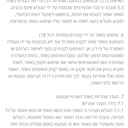
האישית בלבד ונמצאים בתחום האחריות הבלעדי של הגולש באתר.
5.3 מובהר כי ככל שהפרטים שנמסרו על ידי הגולש אינם נכונים,
האתר שומר לעצמו את הזכות, בהתאם לשיקול דעתו הבלעדי,
למנוע מגולש גישה לאתר או לאסור עליו שימוש באתר ובשירותיו.
6. שימוש באתר על ידי קטינים (מתחת לגיל 18)
השימוש באתר מותר לקטין וזאת כל עוד לא מבוצעת על ידו פעולה
האסורה על פי דין, אך השימוש לקטינים כפוף לאישור הוריהם או
האפוטרופוס החוקי שלהם. עצם השימוש באתר, כמוהו כהצהרה
שההורה ו/או האפוטרופוס אישר את שימוש הקטין באתר, לאחר
שקרא בעיון את תנאי תקנון זה. כאשר קטין משתמש באתר, האתר
פטור מכל אחריות בקשר לכך ולא תהיינה לו כל תביעות, טענות או
דרישת כלפי האתר.
7. העדר אחריות האתר ו/או מי מטעמו
7.1 כללי- העדר אחריות
7.1.1 הגולש מצהיר כי האתר אינו נושא באחריות והוא מוותר על כל
תביעה, טענה ודרישה כנגד האתר ו/או הפועל מטעמה. הגולש
פוטר ומשחרר את האתר ו/או מי מטעמו באופן מוחלט ובלתי חוזר