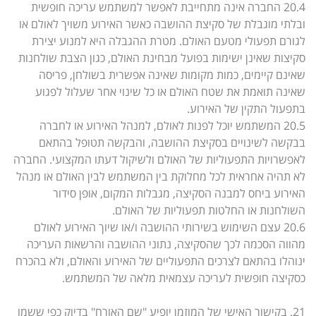
20.4 החברה אינה מתחייבת לאפשר למשתמש עריכה חופשית
ובלתי מוגבלת של סקיצת ההושבה כאשר האירוע משויך לאולם או
לגורם תפעולי מטעם האולם. מטרת ההגבלה היא למנוע יצירת
סקיצות שאינן ישימות בפועל מבחינת האולם, כגון הצבת שולחנות
שאינם קיימים, כמות מקומות שאינה אפשרית בשולחן, פריסה
שאינה תואמת את שטח האולם או כל שינוי אחר שעלול לפגוע
בתפעול התקין של האירוע.
20.5 המשתמש יוכל לפנות לאולם, למנהל האירוע או לחברה
בבקשה לשינויים בסקיצת ההושבה, והבקשה תטופל בהתאם
לאפשרויות התפעוליות של האולם ולשיקול דעתו המקצועי. החברה
לא תהיה אחראית לכל מחלוקת בין המשתמש לבין האולם או מנהל
האירוע ביחס למבנה הסקיצה, מגבלות המקום, אופן סידור
השולחנות או החלטות תפעוליות של האולם.
20.6 עצם השימוש בשירותי ההושבה ו/או שיוך האירוע לאולם
מהווה הסכמה לכך שהסקיצה, נתוני ההושבה והרשאות העריכה
ינוהלו בהתאם לצרכים התפעוליים של האירוע והאולם, ולא בהכרח
כסקיצה חופשית לעריכה עצמאית מלאה של המשתמש.
21. בקישור האישי של המוזמן יופיע "שם האורח" בדיוק כפי ששמו