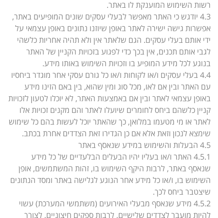
רשות השימוש המוענקת לו באתר.
4.3 יודגש כי האתר מאפשר לבעלי עסקים שונים המופיעים באתר,
אפשרות גישה ישירה לאתר באופן שיוזנו נתונים באופן עצמאי על
ידי אותם בעלי עסקים. הגם שלאתר אין ולא תהיה אחריות כלשהי
לגבי אותם תכנים, אין בכך כדי לפגוע בזכויות הקניין של האתר
בנוגע לכל מידע המופיע בו וזכויות השימוש באותו מידע.
4.4 בעלי עסקים ו/או לקוחות ו/או כל גורם עסקי אחר מוגדר ביחסיו
עם האתר ובין אם לאו, מכל סוג ומין שהוא, בין באם הזינו מידע
באופן עצמאי לאתר ובין אם באמצעות האתר, לא יוכלו לטעון לזכויות
קניין כלשהם ביחס לחומרים שיועלו לאתר והם מקנים זכויות אלו
לאתר או מי מטעמו במלואן, כך שהאתר יוכל לעשות בהם כל שימוש
שימצא לנכון וזאת אלא אם כן הגדירו זאת הצדדים אחרת בכתב.
4.5 הבעלות והשימוש במידע שנאסף באתר
4.5.1 האתר ו/או בעליו יהיו הבעלים הבלעדיים של כל מידע
שנאסף באתר, לרבות היקף השימוש בו, זהות המשתמשים, אופן
השימוש בו, ו/או כל מידע אחר הנוגע לגלישה באתר ומסד הנתונים
שיצטבר ביחס לכך.
4.5.2 מידע שנאסף מבעלי האירועים (משתמשי המערכת) עשוי
להיות מועבר לצדדים שלישיים, לרבות ספקים חיצוניים, לצורך