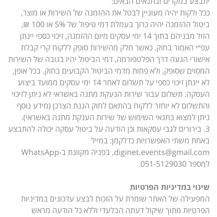
יתבצע במקרים ובתנאים הבאים:
ככל ולקוח יהיה מעוניין לבטל את ההזמנה של השירות או מוצר,
ביטול ההזמנה יהיה כרוך בעמלת דמי טיפול של 5% או 100 ₪,
הזול מבניהם בתוך 14 ימי עסקים מיום ההזמנה, זיכוי כספי יינתן
עפ״י האמור בחוק. כאשר חלק מהשירות סופק ללקוח קרי קבלת
אישורי הגעה דרך הפלטפורמה, דמי הביטול יהיו בגובה של השירות
המסוים שסופק, ולא פחות מדמי הביטול הקבועים בחוק. בכל אופן,
לא יינתן זיכוי כספי על תשלום לאחר 14 ימי עסקים ממועד ביצוע
העסקה. תשלום עבור שירות הנעקת מתנה באשראי לא ניתן לזיכוי
והתשלום לא יוחזר ללקוח בהתאם לחוק הגנת הצרכן (מידע נוסף
ניתן למצוא בתנאי השימוש של שירות הענקת מתנה באשראי).
3. בירורים לגבי עסקאות וכן הודעה על ביטול עסקה יכולה להתבצע
באחת משתי האפשרויות כדלקמן: במייל
diginet.events@gmail.com
, בפניה מקוונת ב-WhatsApp
למספר 051-5129030.
שינוי במדיניות הפרטיות
המפעילה של האתר שומרת על הזכות לבצע עדכונים במדיניות
הפרטיות מתוך שיקול דעתה הבלעדי וללא כל הודעה מראש