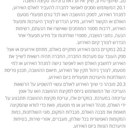
20. שיתוף מידע, שיוך אירוע לאולם וניהול סקיצת הושבה
20.1 המשתמש מסכים לאפשר לחברה להעביר לאולם האירוע,
למנהל האירוע, לספק ההושבה ו/או לכל גורם תפעולי מטעם
האולם או הקשור לאירוע, מידע הנדרש לצורך היערכות ותפעול
האירוע, לרבות מספר המוזמנים שאישרו את הגעתם, רשימות
הגעה, נתוני הושבה, מספרי שולחנות וכל מידע תפעולי אחר
הנדרש לצורך קיום האירוע.
20.2 במקרים בהם האירוע מתקיים באולם, מתחם אירועים או אצל
ספק העובד עם מערכות החברה, החברה תהיה רשאית לשייך את
האירוע לחשבון האולם ו/או לאפשר גישה למנהל האירוע או למי
מטעמו, לצורך ניהול תקין של האירוע, תיאום ההושבה, תכנון פריסת
השולחנות והיערכות תפעולית ביום האירוע.
20.3 מובהר כי שיוך האירוע לאולם עשוי להשפיע על הרשאות
העריכה של המשתמש ביחס לסקיצת ההושבה ו/או על אופן
עריכתה במערכת. במקרים אלו, עריכת סקיצת ההושבה תתבצע על
ידי האולם, מנהל האירוע או מי מטעמו, וזאת כדי לוודא שהסקיצה
תואמת את מבנה האולם, מגבלות המקום, סוגי השולחנות, כמות
המקומות האפשרית בכל שולחן, מעברים, אזורי שירות, בטיחות
והיערכות הצוות ביום האירוע.