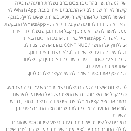
של המשתמש יובהר כי במצבים בהם נשלחת הודעה שמכילה
קישור לאורח שמעולם לא התכתבתם איתו בעבר, WhatsApp לא
תאפשר לחיצה על אותו קישור (יופיע בפורמט שאינו לחיץ). בנוסף
הוא יראה מתחת להודעה שקיבל התראה מ- WhatsApp המבקשת
ממנו לאשר לה שהוא מעונין לקבל את התוכן שנשלח לו. האורח
יכול לאשר ל- WhatsApp באחת מארבע הדרכים הבאות:
א. ללחוץ על המשך / CONTINUE בהתראה שמוצגת לו.
ב. להשיב להודעה שנשלחה לו, לא משנה באיזה תוכן.
ג. ללחוץ על כפתור "הפוך קישור ללחיץ" (זמין רק בשליחה
אוטומטית מהמערכת).
ד. להוסיף את מספר השולח לאנשי הקשר שלו בטלפון.
16. שירות אישורי הגעה בתשלום ישולמו מראש על ידי המשתמש.
כדי לקבל את השירות, יידרש המשתמש, בעל האירוע, להירשם
באתר או באפליקציה ולמלא את הפרטים הנדרשים. כמו כן, נדרש
לוודא את המועד הרצוי לקבלת השירות מצד החברה לפני זמן
השירות.
במקרים של שירותי שליחת הודעות וביצוע שיחות (כפי שהוגדרו
להלן), החברה תתחיל לספק את השירות במועד שהוזן לצורך אישור