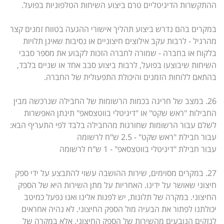
ההתקשרות הדיגיטליים טרם ביצוע השיחות הטלפוניות בפועל.
במקרים בהם נדרש ביצוע תהליך אישורי ההגעה בטווח זמנים קצר
מהרגיל - לרבות עקב אילוצים חיצוניים או נסיבות שאינן תלויות
בלקוח או בחברה - שמורה לחברה הזכות לקבוע את מספר סבבי
השיחות שיבוצעו בפועל, לרבות ביצוע סבב אחד או שניים בלבד,
בהתאם ללוחות הזמנים והיכולת התפעולית של החברה.
26. במצב של חריגה בכמות הרשומות של החבילה שנרכשה מבין
החבילות "ראש שקט" או "דיגיטלי בווטצסאפ" תינתן האפשרות
לשלם עבור הרשומות שחורגות מהחבילה בלבד לפי התעריף הבא:
עבור חבילת "ראש שקט" - 2.5 ש"ח לרשומה
עבור חבילת "דיגיטלי בווטצסאפ" - 1 ש"ח לרשומה
27. במקרים מסוימים, שירות ההושבה עשוי להתבצע על ידי ספק
חיצוני שאושר על ידינו. האחריות על מתן השירות היא של הספק
החיצוני. במקרה של תלונות, יש לפנות אלינו ואנו נפעל כמיטב
יכולתנו לפתור את הבעיה מול הספק החיצוני. לא נהיה אחראים
לנזקים הנובעים מהשירות של הספק החיצוני, אלא במקרה של