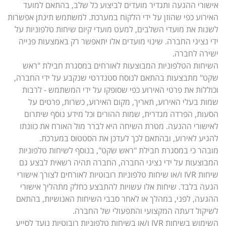
אישורי ההגעה ותגדיר מועדים לביצוע כל שלב, בהתאם למועד
האירוע כפי שהוזן על ידי הלקוח במערכת. למשתמש תינתן אפשרות
לשנות את מועדי השלבים, למעט מועדי קיום שיחות טלפוניות על
ידי נציגי החברה. שינוי מועדים אלו יתאפשר רק באמצעות פנייה
ישירה לחברה.
השיחות הטלפוניות המבוצעות לאורחים במסגרת חבילת "ראש
שקט" מתבצעות בהתאם לנוסח סטנדרטי שנקבע על ידי החברה,
וכוללות את פרטי האירוע כפי שסופקו על ידי המשתמש - לרבות
שמות בעלי האירוע, תאריך, מקום האירוע, כשרות, פרטים על
הסעות, הפרדה מגדרית, שמות ההורים וכל מידע נוסף שיתרום
לאישורי ההגעה. מטרת השיחה היא לברר מול האורח את כוונתו
להגיע לאירוע, ובהתאם לכך לעדכן את הסטטוס במערכת.
מובהר כי במסגרת חבילת "ראש שקט", בנוסף לשיחות טלפוניות
המבוצעות על ידי נציגי החברה, החברה תהיה רשאית לבצע גם
שיחות IVR ו/או שיחות טלפוניות רובוטיות לאורחים לצורך אישורי
הגעה בלבד. שיחות אלו עשויות להתבצע כחלק מתהליך אישורי
ההגעה, לפני, במהלך או לאחר סבבי השיחות האנושיות, בהתאם
לשיקול דעתה המקצועי והתפעולי של החברה.
השימוש בשיחות IVR ו/או בשיחות טלפוניות רובוטיות נועד לסייע