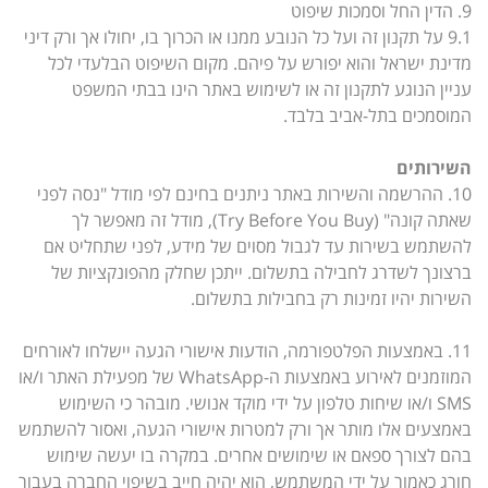
9. הדין החל וסמכות שיפוט
9.1 על תקנון זה ועל כל הנובע ממנו או הכרוך בו, יחולו אך ורק דיני
מדינת ישראל והוא יפורש על פיהם. מקום השיפוט הבלעדי לכל
עניין הנוגע לתקנון זה או לשימוש באתר הינו בבתי המשפט
המוסמכים בתל-אביב בלבד.
השירותים
10. ההרשמה והשירות באתר ניתנים בחינם לפי מודל "נסה לפני
שאתה קונה" (Try Before You Buy), מודל זה מאפשר לך
להשתמש בשירות עד לגבול מסוים של מידע, לפני שתחליט אם
ברצונך לשדרג לחבילה בתשלום. ייתכן שחלק מהפונקציות של
השירות יהיו זמינות רק בחבילות בתשלום.
11. באמצעות הפלטפורמה, הודעות אישורי הגעה יישלחו לאורחים
המוזמנים לאירוע באמצעות ה-WhatsApp של מפעילת האתר ו/או
SMS ו/או שיחות טלפון על ידי מוקד אנושי. מובהר כי השימוש
באמצעים אלו מותר אך ורק למטרות אישורי הגעה, ואסור להשתמש
בהם לצורך ספאם או שימושים אחרים. במקרה בו יעשה שימוש
חורג כאמור על ידי המשתמש, הוא יהיה חייב בשיפוי החברה בעבור