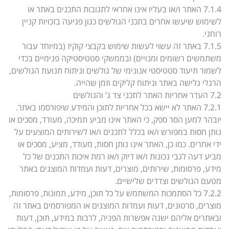
7.1.4 האתר ו/או בעליו אינו אחראי לתגובות התכנים באתר או
לשימוש שיעשו אחרים בתכני הגולשים כגון פגיעה בזכויות קניין
רוחני.
7.1.5 באתר זה עשוי לעשות שימוש בקבצי קוקיז (במיוחד עבור
משתמשים רשומים ומנויים) ובממשקי סטטיסטיקה פנימיים בכדי
לשמור תיעוד סטטיסטי אנונימי של גולשים וניתוח תנועת הגולשים,
הרגלי גלישה באתר וניתוח קליקים וזמן שהייה.
7.2 העדר אחריות האתר לתכני צד ג’ והגולשים
7.2.1 האתר לא יישא בכל אחריות לתוכן והמידע שיפורסמו באתר.
יובהר למען הסר ספק, כי האתר אינו מביע תמיכה, מעודד, מסכים או
נותן חסות במפורש ו/או בכלל לתכנים ו/או לשירותים המוצעים על
ידי אחרים. כמו כן, האתר אינו נותן חסות, מעודד, מציע, מסכים או
מביע דעה לגבי נכונות ו/או דיוק ו/או רמת איכות התכנים של כל
מידע, פרסומות, שירותים, מוצרים, דעות ועמדות המוצגים באתר
מטעם הגולשים וצדדים שלישיים.
7.2.2 כל הסתמכות המשתמש על כל תוכן, מידע, תמונות, פרסומות,
מוצרים, סרטונים, דעות ועמדות המוצגים או המפורסמים באתר זה
ובאתרים אליהם ישנה אפשרות הפניה, לרבות במידע, תוכן, דעות