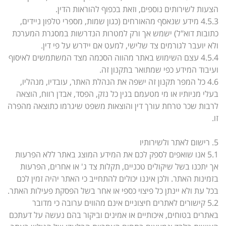
הצעות לשירותים נוספים, וזאת בכפוף להוראות הדין.
4.5.3 מידע שנאסף מהאורחים (כגון שמות, מספרי טלפון ניידים,
כתובות דוא"ל) ישמש אך ורק למטרות הנדרשות במסגרת המערכת
ולא יועבר לגורמים צד שלישי, למעט אם יידרש על פי דין.
4.5.4 עצם השימוש באתר מהווה הסכמה מצד המשתמשים לאיסוף
ועיבוד המידע כפי שמתואר בתקנון זה.
4.6 כל המפר תקנון זה ישפה את הנהלת האתר, עובדיו, מנהליו,
בעלי מניותיו או מי מטעמם בגין כל נזק, הפסד, אבדן רווח, הוצאה
לרבות שכר טרחת עורך דין והוצאות משפט שיגרמו כתוצאה מהפרה
זו.
5. רישום לאתר ולשירותיו
5.1 אנו שואפים לספק לכם את המידע המוצג באתר ללא הפרעות
אך יתכנו בשל שיקולים טכניים, תקלות צד ג' או אחרים, הפרעות
בזמינות האתר. ולכן איננו יכולים להתחייב כי האתר יהיה זמין לכם
בכל עת ולא יינתן כל פיצוי כספי או אחר בשל הפסקת פעילות האתר.
5.2 קישורים לאתרים חיצוניים אינם מהווים ערובה כי מדובר
באתרים בטוחים, איכותיים או אמינים וביקור בהם נעשה על דעתכם