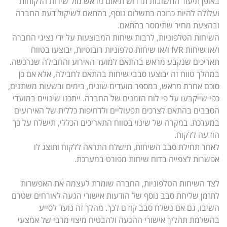
באופן תיעוד התשובות תדרוש תיאום מראש מול שירות הלקוחות
ועלולה להיות כרוכה בתשלום נוסף, בהתאם לשיקול דעת החברה
ובהצעת מחיר שתימסר בהתאם.
השיחות הטלפוניות, לרבות שיחות המבוצעות על ידי נציגי החברה
ו/או שיחות IVR ו/או שיחות טלפוניות רובוטיות, יבוצעו בטווח
תאריכים שנקבע מראש בהתאם למועד האירוע והחבילה שנרכשה.
במהלך טווח זה יבוצעו סבבי שיחות בהתאם לחבילה, אלא אם כן
סוכם אחרת מראש, במספר מועדים שונים, בימים ובשעות משתנים,
כפי שייקבעו על פי לוח הזמנים של החברה. ייתכנו שינויים במועדי
הסבבים בהתאם לצרכים תפעוליים ולדחיפות כללית של האירועים
במערכת. במקרה של שינוי בטווח התאריכים הכללי, תישלח על כך
הודעה ללקוח.
לאחר תחילת סבב השיחות, תישלח התראה ללקוח ותוצג לו
אפשרות לצפייה בדוח שיחות מפורט במערכת.
לצד השיחות הטלפוניות, החברה שומרת לעצמה את האפשרות
לתזמן שליחת סבב נוסף של הודעות אישורי הגעה לאורחים שטרם
השיבו, גם אם נשלח סבב קודם לכך. מהלך זה נועד לסייע
בהשלמת תהליך אישורי ההגעה ולהבטיח מיצוי מרבי של אמצעי