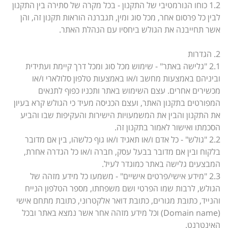
1.2 כוחו הנורמטיבי של התקנון - בכל מקרה של סתירה בין התקנון
לבין כל פרסום אחר, מכל סוג ומין, תגברנה הוראות תקנון זה, והן
אשר תחייבנה את הגולש ביחסיו עם הנהלת האתר.
2. הגדרות
2.1 "גלישה באתר" - שימוש מכל סוג ומכל דרך קיימת ועתידית
וביניהם באמצעות מחשב ו/או באמצעות טלפון סלולארי ו/או
מכשירים אחרים. עצם השימוש באתר ותכניו כפוף לתנאים
המפורטים בתקנון האתר, ועצם הכניסה מעיד כי הגולש קרא בעיון
את התקנון והבין את המשמעויות הישירות והעקיפות שבו והביע
הסכמתו ואישור לאמור בתקנון זה.
2.2 "גולש" - כל אדם ו/או תאגיד ו/או גוף כלשהו, בין אם מדובר
בלקוח ובין אם מדובר בבעל עסק, חברה ו/או כל הגדרה אחרת,
המבצעים גלישה באתר כמוגדר לעיל.
2.3 "מידע אישי/פרטים אישיים" - משמעו כל מידע מזהה של
הגולש, לרבות שמו הפרטי ושם משפחתו, מספר הטלפון הנייח
והנייד, כתובת מגורים, כתובת דואר אלקטרוני, כתובת מתחם אישי
(Domain name) וכל מידע מזהה אחר אשר נמצא באתר ובכל
האינטרנט.