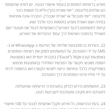
מופיע ברשימת המוזמנים בעמוד אישורי הגעה. יש לוודא שהשמות
הם שלמים (לדוגמה: "יוסי ואורית כהן") וללא כל תוספת כינוי
(לדוגמה: "יוסי מזגנים" או "אורית שכנה"). החברה אינה אחראית
במידה ושם האורח מופיע בתוספת כינוי מלבד שמו.
קיימת למשתמש ("בעל האירוע") האפשרות לבטל את תצוגת "שם
האורח" בהזמנה האישית דרך עמוד ההגדרות של האירוע.
22. בשירות בו מתבצעת שליחה של הודעות ב-WhatsApp או ב-
SMS על ידי המערכת, על המשתמש לספק את רשימת המוזמנים
באמצעות קובץ אקסל ("Excel") בתבנית ייעודית ו/או באמצעות
הוספה מאנשי הקשר של המכשיר הסלולרי (באמצעות שימוש
באפליקציה בלבד ובאישור גישה לאנשי הקשר) ו/או בהוספה ידנית
על ידי מילוי פרטי המוזמנ/ת דרך המערכת.
23. המשתמש נדרש לבדוק במערכת כי הרשימה שהועלתה
למערכת היא תקינה ומעודכנת לשביעות רצונו.
24. בעת ההרשמה, כל אירוע מקבל אפשרות לצבור עד 100 אישורי