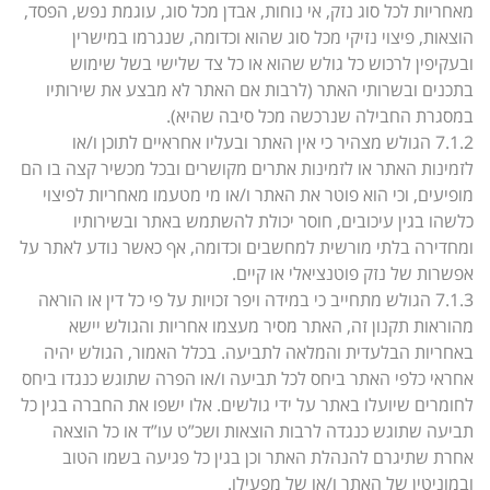
מאחריות לכל סוג נזק, אי נוחות, אבדן מכל סוג, עוגמת נפש, הפסד,
הוצאות, פיצוי נזיקי מכל סוג שהוא וכדומה, שנגרמו במישרין
ובעקיפין לרכוש כל גולש שהוא או כל צד שלישי בשל שימוש
בתכנים ובשרותי האתר (לרבות אם האתר לא מבצע את שירותיו
במסגרת החבילה שנרכשה מכל סיבה שהיא).
7.1.2 הגולש מצהיר כי אין האתר ובעליו אחראיים לתוכן ו/או
לזמינות האתר או לזמינות אתרים מקושרים ובכל מכשיר קצה בו הם
מופיעים, וכי הוא פוטר את האתר ו/או מי מטעמו מאחריות לפיצוי
כלשהו בגין עיכובים, חוסר יכולת להשתמש באתר ובשירותיו
ומחדירה בלתי מורשית למחשבים וכדומה, אף כאשר נודע לאתר על
אפשרות של נזק פוטנציאלי או קיים.
7.1.3 הגולש מתחייב כי במידה ויפר זכויות על פי כל דין או הוראה
מהוראות תקנון זה, האתר מסיר מעצמו אחריות והגולש יישא
באחריות הבלעדית והמלאה לתביעה. בכלל האמור, הגולש יהיה
אחראי כלפי האתר ביחס לכל תביעה ו/או הפרה שתוגש כנגדו ביחס
לחומרים שיועלו באתר על ידי גולשים. אלו ישפו את החברה בגין כל
תביעה שתוגש כנגדה לרבות הוצאות ושכ”ט עו”ד או כל הוצאה
אחרת שתיגרם להנהלת האתר וכן בגין כל פגיעה בשמו הטוב
ובמוניטין של האתר ו/או של מפעילו.