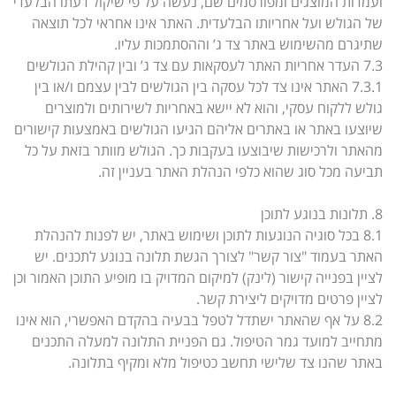
ועמדות המוצגים ומפורסמים שם, נעשה על פי שיקול דעתו הבלעדי
של הגולש ועל אחריותו הבלעדית. האתר אינו אחראי לכל תוצאה
שתיגרם מהשימוש באתר צד ג’ וההסתמכות עליו.
7.3 העדר אחריות האתר לעסקאות עם צד ג’ ובין קהילת הגולשים
7.3.1 האתר אינו צד לכל עסקה בין הגולשים לבין עצמם ו/או בין
גולש ללקוח עסקי, והוא לא יישא באחריות לשירותים ולמוצרים
שיוצעו באתר או באתרים אליהם הגיעו הגולשים באמצעות קישורים
מהאתר ולרכישות שיבוצעו בעקבות כך. הגולש מוותר בזאת על כל
תביעה מכל סוג שהוא כלפי הנהלת האתר בעניין זה.
8. תלונות בנוגע לתוכן
8.1 בכל סוגיה הנוגעות לתוכן ושימוש באתר, יש לפנות להנהלת
האתר בעמוד "צור קשר" לצורך הגשת תלונה בנוגע לתכנים. יש
לציין בפנייה קישור (לינק) למיקום המדויק בו מופיע התוכן האמור וכן
לציין פרטים מדויקים ליצירת קשר.
8.2 על אף שהאתר ישתדל לטפל בבעיה בהקדם האפשרי, הוא אינו
מתחייב למועד גמר הטיפול. גם הפניית התלונה למעלה התכנים
באתר שהנו צד שלישי תחשב כטיפול מלא ומקיף בתלונה.