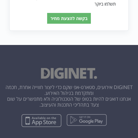
תשלמו ביוקר
בקשה להצעת מחיר
DIGINET אירועים, סטארט-אפ שקם כדי ליצור חווייה אחרת, חכמה
ומתקדמת בניהול האירוע.
אנחנו דואגים להיות בטופ של הטכנולוגיה ולא מתפשרים על שום
צעד בתהליכי התכנות והעיצוב.