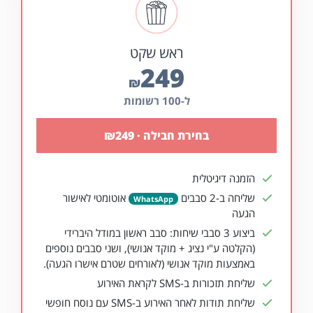
ראש שקט
249
₪
ל-100 רשומות
בחירת חבילה
·
249
₪
הזמנה דיגיטלית
שליחה ב-2 סבבים
אוטומטי לאישור
WhatsApp
הגעה
ביצוע 3 סבבי שיחות: סבב ראשון במודל היברידי
(הקלטה ע"י נציג + מוקד אנושי), ושני סבבים נוספים
באמצעות מוקד אנושי (לאורחים שטרם אישרו הגעה).
שליחת תזכורות ב-SMS לקראת האירוע
שליחת תודות לאחר האירוע ב-SMS עם נוסח חופשי