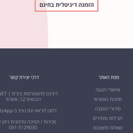
הזמנה דיגיטלית בחינם
מפת האתר
דרכי יצירת קשר
אישורי הגעה
דיגינט פלטפורמות בע"מ | DIGINET
מתנות באשראי
הבנאים 12, אשדוד
סידורי הושבה
לחצו לצ'אט עם נציג ב-WhatsApp
חבילות ומחירים
מכירות / תמיכה טלפונית ניתן ל
051-5129030
שאלות ותשובות