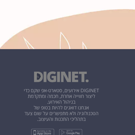
DIGINET אירועים, סטארט-אפ שקם כדי
ליצור חווייה אחרת, חכמה ומתקדמת
בניהול האירוע.
אנחנו דואגים להיות בטופ של
הטכנולוגיה ולא מתפשרים על שום צעד
בתהליכי התכנות והעיצוב.